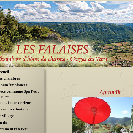
ccueil
es chambres
lbum Ambiances
iece commune Spa Petit
Agrandir
éjeuner
a maison exterieurs
iaucous situation
e village
arifs
omment réserver