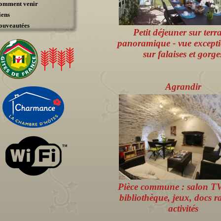
omment venir
iens
ouveautées
Petit déjeuner sur terr
panoramique - vue excepti
sur falaises et gorge
Agrandir
Pièce commune : salon TV 
bibliothèque, jeux, docs r
activités